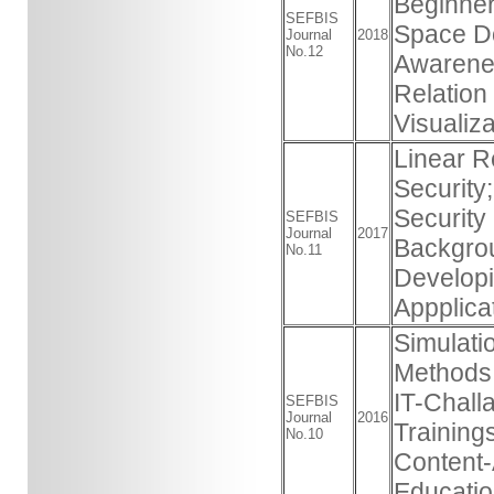
Beginner
SEFBIS
Space Do
Journal
2018
No.12
Awarene
Relation
Visualiz
Linear R
Security
Security
SEFBIS
Journal
2017
Backgrou
No.11
Developi
Appplica
Simulati
Methods;
IT-Chall
SEFBIS
Journal
2016
Training
No.10
Content-
Educati