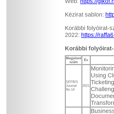
Web:
https://gikof.
Kézirat sablon:
htt
Korábbi folyóirat
2022:
https://raffa
Korábbi folyóirat
Megjelent
Év
szám
Monitori
Using Cl
Ticketi
SEFBIS
Journal
2021
Challeng
No.14
Document
Transfor
Busines