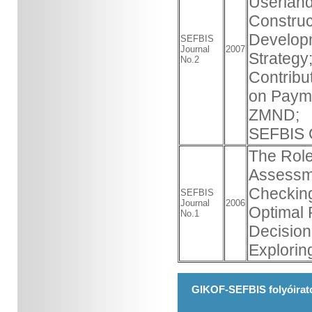
Userland
Construc
Developm
SEFBIS
Journal
2007
Strategy
No.2
Contribu
on Payme
ZMND;
SEFBIS 
The Role
Assessme
Checkin
SEFBIS
Journal
2006
Optimal 
No.1
Decision
Explorin
GIKOF-SEFBIS folyóirat