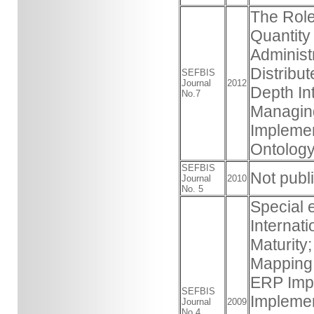
The Role
Quantity 
Administ
Distribu
SEFBIS
Journal
2012
Depth In
No.7
Managing
Implemen
Ontology
SEFBIS
Not publ
Journal
2010
No. 5
Special 
Internat
Maturity;
Mapping 
ERP Impl
SEFBIS
Implemen
Journal
2009
No.4