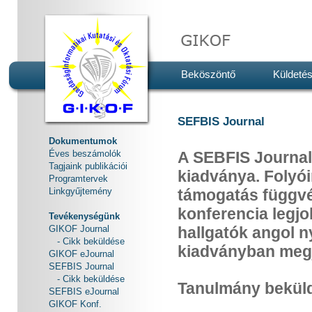
Beköszöntő
Küldetés
SEFBIS Journal
Dokumentumok
Éves beszámolók
A SEBFIS Journal
Tagjaink publikációi
kiadványa. Folyó
Programtervek
Linkgyűjtemény
támogatás függvé
konferencia legjo
Tevékenységünk
GIKOF Journal
hallgatók angol n
- Cikk beküldése
kiadványban megj
GIKOF eJournal
SEFBIS Journal
- Cikk beküldése
Tanulmány bekül
SEFBIS eJournal
GIKOF Konf.