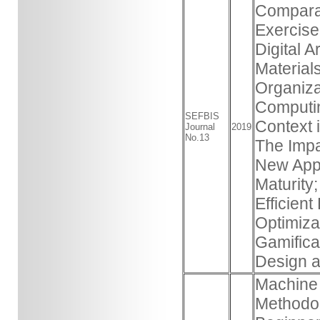
Comparat
Exercise
Digital A
Materials
Organiza
Computin
SEFBIS
Context 
Journal
2019
No.13
The Impa
New App
Maturity;
Efficien
Optimiza
Gamifica
Design a
Machine 
Methodol