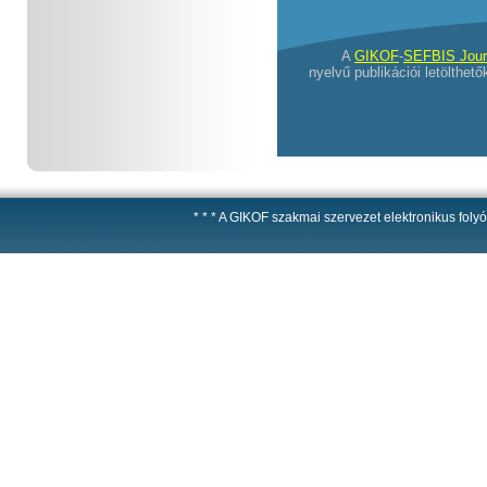
A
GIKOF
-
SEFBIS Jour
nyelvű publikációi letölthe
* * * A GIKOF szakmai szervezet elektronikus foly