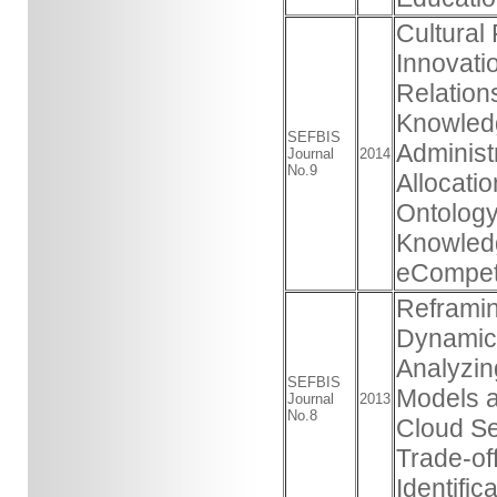
Cultural
Innovati
Relatio
Knowledg
SEFBIS
Administ
Journal
2014
No.9
Allocati
Ontology
Knowledg
eCompete
Reframin
Dynamics
Analyzin
SEFBIS
Models a
Journal
2013
No.8
Cloud Se
Trade-of
Identifi