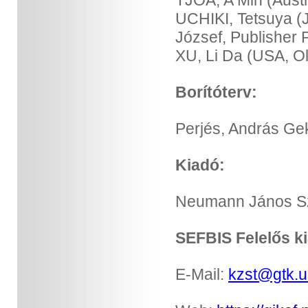
TJOA, A Min (Austr
UCHIKI, Tetsuya (J
József, Publisher P
XU, Li Da (USA, Ol
Borítóterv:
Perjés, András Ge
Kiadó:
Neumann János S
SEFBIS Felelős k
E-Mail:
kzst@gtk.u