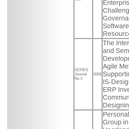
Enterpri
Challeng
Governan
Software
Resource
The Inte
and Semi
Develop
Agile Me
SEFBIS
Supporti
Journal
2008
No.3
IS-Desig
ERP Inv
Communi
Designin
Personal
Group in