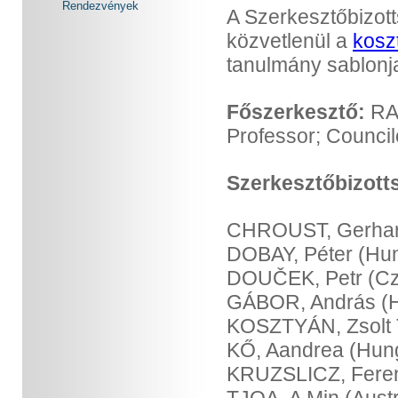
Rendezvények
A Szerkesztőbizott
közvetlenül a
kosz
tanulmány sablonja
Főszerkesztő:
RAF
Professor; Councilo
Szerkesztőbizott
CHROUST, Gerhard 
DOBAY, Péter (Hung
DOUČEK, Petr (Cz
GÁBOR, András (Hu
KOSZTYÁN, Zsolt T
KŐ, Aandrea (Hung
KRUZSLICZ, Ferenc